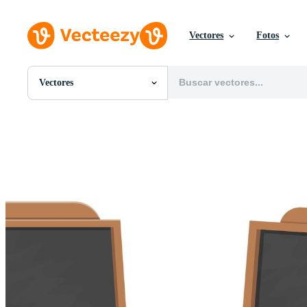
Vectores
Fotos
Vectores
Todas Imágenes
Fotos
PNGs
PSDs
SVGs
Plantillas
Vectores
Videos
Gráficos en Movimiento
Imágenes Editoriales
Eventos Editoriales