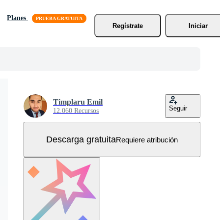
Planes
Regístrate
Iniciar
Timplaru Emil
Seguir
12.060 Recursos
Descarga gratuita
Requiere atribución