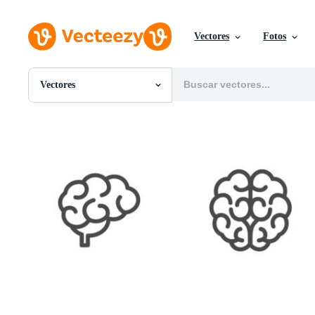
Vectores
Fotos
Vectores
Todas Imágenes
Fotos
PNGs
PSDs
SVGs
Plantillas
Vectores
Videos
Gráficos en Movimiento
Imágenes Editoriales
Eventos Editoriales