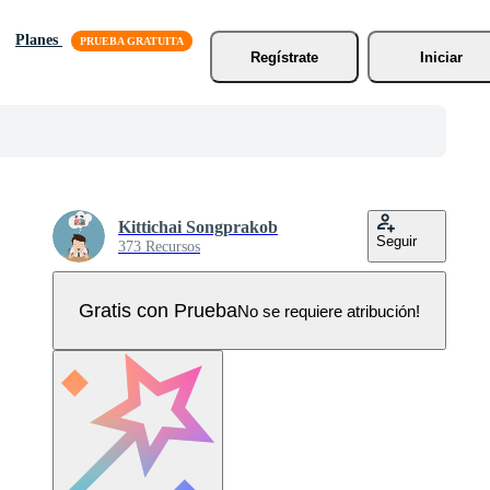
Planes
Regístrate
Iniciar
Kittichai Songprakob
Seguir
373 Recursos
Gratis con Prueba
No se requiere atribución!