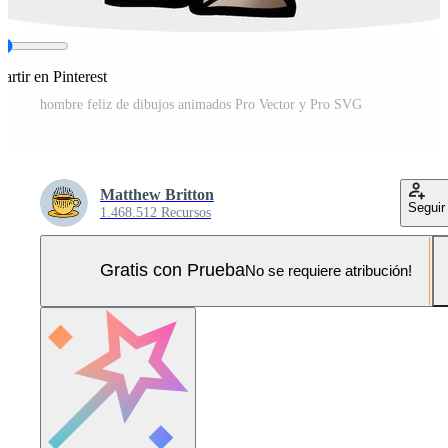
rtir en Pinterest
hombre feliz de dibujos animados Pro Vector y Pro SVG
Matthew Britton
Seguir
1.468.512 Recursos
Gratis con Prueba
No se requiere atribución!