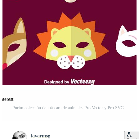
nterest
Purim colección de máscara de animales Pro Vector y Pro SVG
lavarmsg