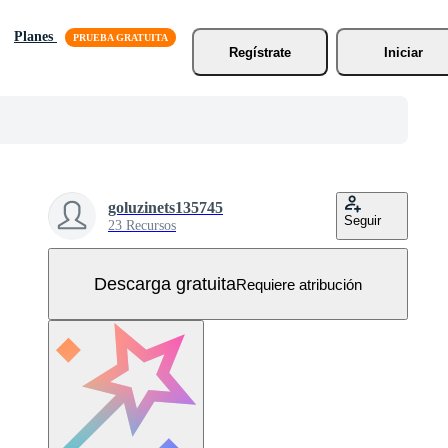
Planes
Regístrate
Iniciar
goluzinets135745
Seguir
23 Recursos
Descarga gratuita
Requiere atribución