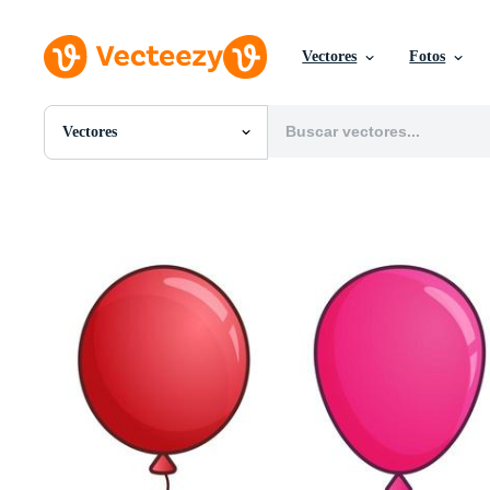
Vectores
Fotos
Vectores
Todas Imágenes
Fotos
PNGs
PSDs
SVGs
Plantillas
Vectores
Videos
Gráficos en Movimiento
Imágenes Editoriales
Eventos Editoriales