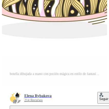
botella dibujada a mano con poción mágica en estilo de fantasía sobre fondo blanco. ilustración de vector de garabato de vial con objetos ocultos aterradores como hongos, moscas y etiqueta atada con cuerda. Vector Pro
Elena Rybakova
Seguir
214 Recursos