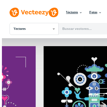
Vectores
Fotos
Vectores
Todas Imágenes
Fotos
PNGs
PSDs
SVGs
Plantillas
Vectores
Videos
Gráficos en Movimiento
Imágenes Editoriales
Eventos Editoriales