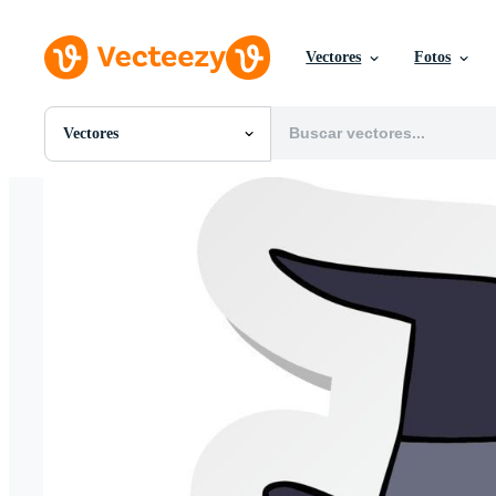
Vectores
Fotos
Vectores
Todas Imágenes
Fotos
PNGs
PSDs
SVGs
Plantillas
Vectores
Videos
Gráficos en Movimiento
Imágenes Editoriales
Eventos Editoriales