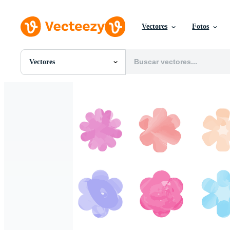
Vectores
Fotos
Vectores
Todas Imágenes
Fotos
PNGs
PSDs
SVGs
Plantillas
Vectores
Videos
Gráficos en Movimiento
Imágenes Editoriales
Eventos Editoriales